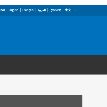
añol
English
Français
العربية
Русский
中文