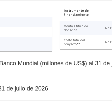
Instrumento de
Financiamiento
Monto a título de
No D
donación
Costo total del
No D
proyecto**
Banco Mundial (millones de US$) al 31 de 
31 de julio de 2026