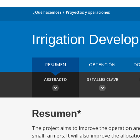
¿Qué hacemos?
Proyectos y operaciones
Irrigation Develo
RESUMEN
OBTENCIÓN
DO
ABSTRACTO
DETALLES CLAVE
Resumen*
The project aims to improve the operation and
small farmers. It will also improve the alloca