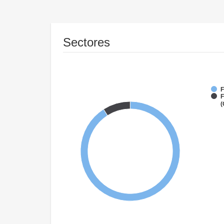
Sectores
F
F
(