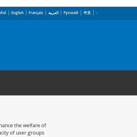
añol
English
Français
العربية
Русский
中文
hance the welfare of
acity of user groups