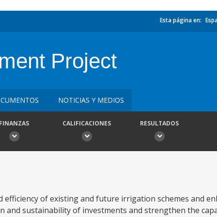
Esta página en:
Esp
pment Project
CUMENTOS
NOTICIAS Y MEDIOS
FINANZAS
CALIFICACIONES
RESULTADOS
 efficiency of existing and future irrigation schemes and en
tion and sustainability of investments and strengthen the cap