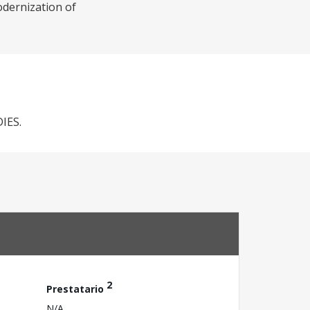
modernization of
IES.
2
Prestatario
N/A