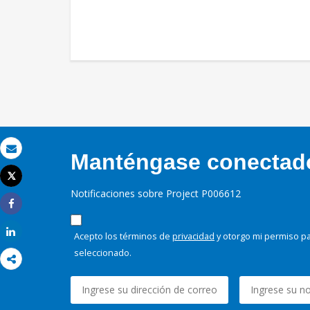
Manténgase conectado,
Correo electrónico
Tweet
Imprimir
Notificaciones sobre Project P006612
Share
Share
Acepto los términos de
privacidad
y otorgo mi permiso pa
seleccionado.