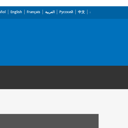
añol
English
Français
العربية
Русский
中文