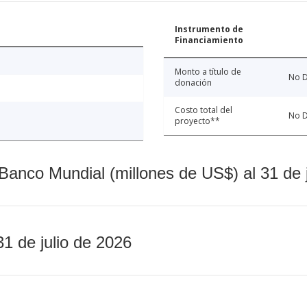
Instrumento de
Financiamiento
Monto a título de
No D
donación
Costo total del
No D
proyecto**
Banco Mundial (millones de US$) al 31 de 
31 de julio de 2026