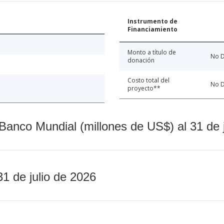
Instrumento de
Financiamiento
Monto a título de
No D
donación
Costo total del
No D
proyecto**
Banco Mundial (millones de US$) al 31 de 
31 de julio de 2026