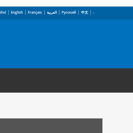
añol
English
Français
العربية
Русский
中文