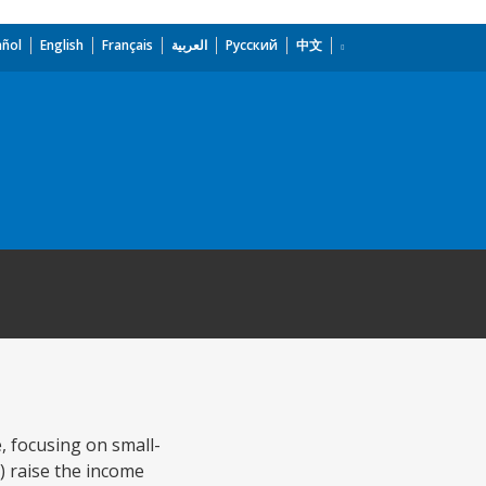
añol
English
Français
العربية
Русский
中文
, focusing on small-
) raise the income