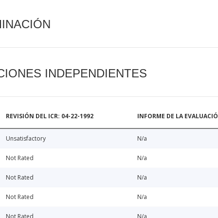
MINACIÓN
CIONES INDEPENDIENTES
REVISIÓN DEL ICR: 04-22-1992
INFORME DE LA EVALUACI
Unsatisfactory
N/a
Not Rated
N/a
Not Rated
N/a
Not Rated
N/a
Not Rated
N/a