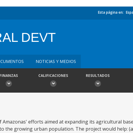
Esta página en:
Esp
AL DEVT
CUMENTOS
NOTICIAS Y MEDIOS
FINANZAS
CALIFICACIONES
RESULTADOS
f Amazonas' efforts aimed at expanding its agricultural base
to the growing urban population. The project would help: (a