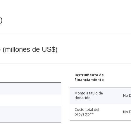
)
o (millones de US$)
Instrumento de
Financiamiento
Monto a título de
No D
donación
Costo total del
No D
proyecto**