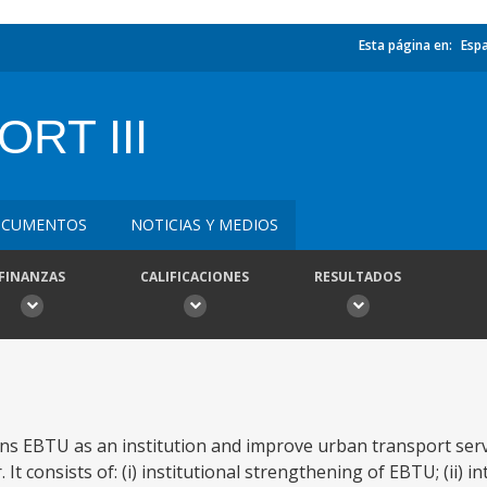
Esta página en:
Esp
RT III
CUMENTOS
NOTICIAS Y MEDIOS
FINANZAS
CALIFICACIONES
RESULTADOS
s EBTU as an institution and improve urban transport servi
. It consists of: (i) institutional strengthening of EBTU; (ii) 