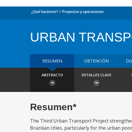
¿Qué hacemos?
Proyectos y operaciones
URBAN TRANSPO
RESUMEN
OBTENCIÓN
DO
ABSTRACTO
DETALLES CLAVE
Resumen*
The Third Urban Transport Project strengthen
Brazilian cities, particularly for the urban poor