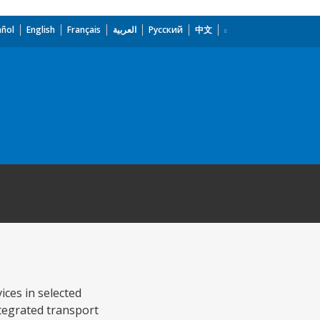
añol
English
Français
العربية
Русский
中文
ces in selected
integrated transport