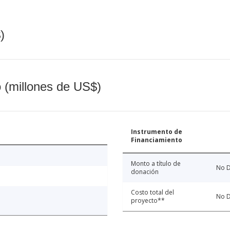
)
o (millones de US$)
Instrumento de
Financiamiento
Monto a título de
No D
donación
Costo total del
No D
proyecto**