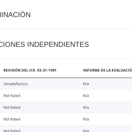
MINACIÓN
CIONES INDEPENDIENTES
REVISIÓN DEL ICR: 03-21-1991
INFORME DE LA EVALUACI
Unsatisfactory
N/a
Not Rated
N/a
Not Rated
N/a
Not Rated
N/a
Not Rated
N/a