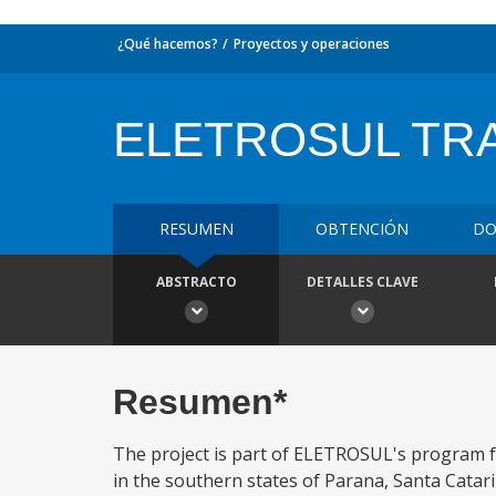
¿Qué hacemos?
Proyectos y operaciones
ELETROSUL TR
RESUMEN
OBTENCIÓN
DO
ABSTRACTO
DETALLES CLAVE
Resumen*
The project is part of ELETROSUL's program fo
in the southern states of Parana, Santa Catari