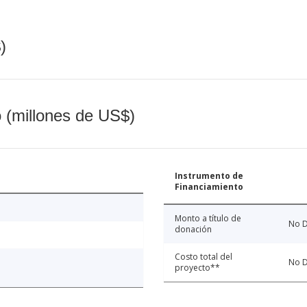
)
o (millones de US$)
Instrumento de
Financiamiento
Monto a título de
No D
donación
Costo total del
No D
proyecto**