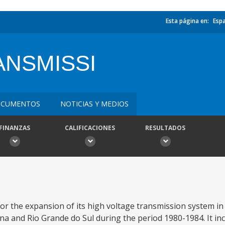
Esta página en:
Esp
ANSMISSI
CUMENTOS
NOTICIAS Y MEDIOS
FINANZAS
CALIFICACIONES
RESULTADOS
r the expansion of its high voltage transmission system in 
na and Rio Grande do Sul during the period 1980-1984. It in