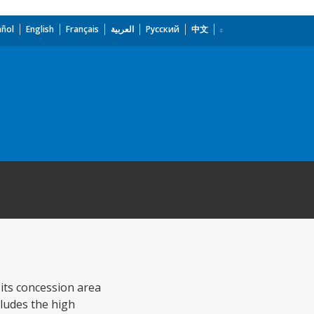
añol
English
Français
العربية
Русский
中文
its concession area
cludes the high