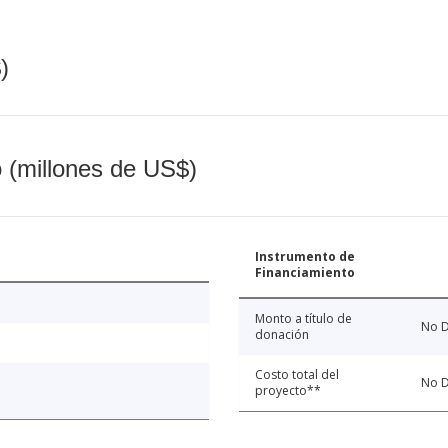
)
o (millones de US$)
Instrumento de
Financiamiento
Monto a título de
No D
donación
Costo total del
No D
proyecto**