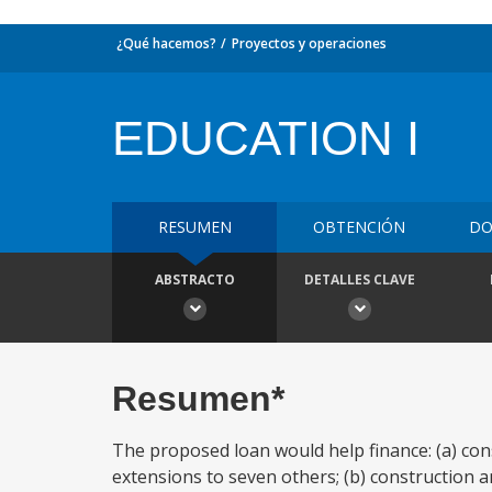
¿Qué hacemos?
Proyectos y operaciones
EDUCATION I
RESUMEN
OBTENCIÓN
DO
ABSTRACTO
DETALLES CLAVE
Resumen*
The proposed loan would help finance: (a) co
extensions to seven others; (b) construction 