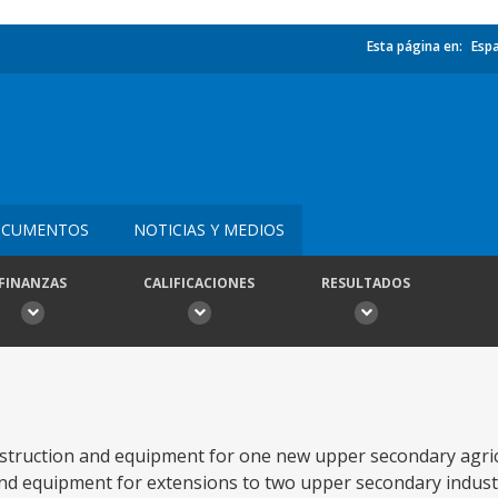
Esta página en:
Esp
CUMENTOS
NOTICIAS Y MEDIOS
FINANZAS
CALIFICACIONES
RESULTADOS
nstruction and equipment for one new upper secondary agric
and equipment for extensions to two upper secondary industri