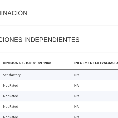
MINACIÓN
CIONES INDEPENDIENTES
REVISIÓN DEL ICR: 01-09-1980
INFORME DE LA EVALUACI
Satisfactory
N/a
Not Rated
N/a
Not Rated
N/a
Not Rated
N/a
Not Rated
N/a