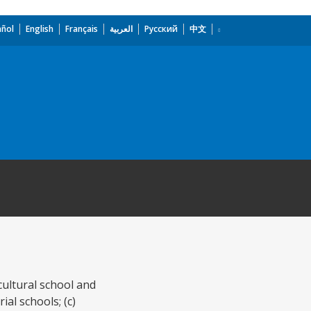
añol
English
Français
العربية
Русский
中文
ultural school and
al schools; (c)