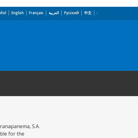
añol
English
Français
العربية
Русский
中文
Paranapanema, S.A.
ble for the