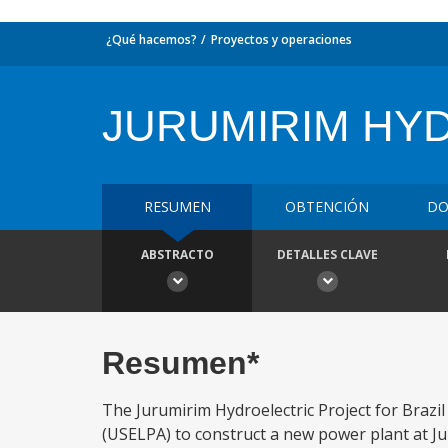
¿Qué hacemos?
Proyectos y operaciones
JURUMIRIM HY
RESUMEN
OBTENCIÓN
DO
ABSTRACTO
DETALLES CLAVE
Resumen*
The Jurumirim Hydroelectric Project for Brazil 
(USELPA) to construct a new power plant at J