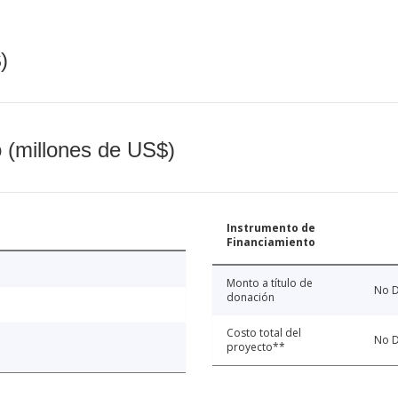
)
o (millones de US$)
Instrumento de
Financiamiento
Monto a título de
No D
donación
Costo total del
No D
proyecto**