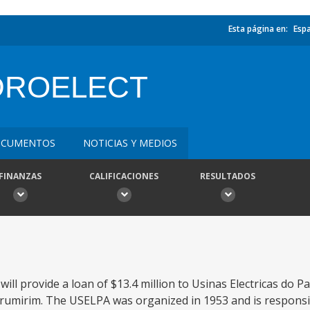
Esta página en:
Esp
DROELECT
CUMENTOS
NOTICIAS Y MEDIOS
FINANZAS
CALIFICACIONES
RESULTADOS
will provide a loan of $13.4 million to Usinas Electricas do 
urumirim. The USELPA was organized in 1953 and is responsi