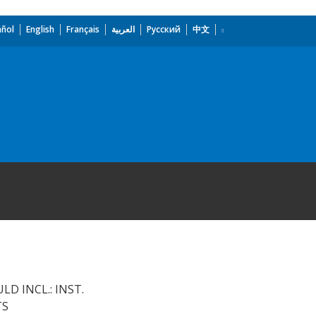
añol
English
Français
العربية
Русский
中文
D INCL.: INST.
TS