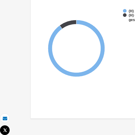
(H)
(H)
ges
Correo electrónico
Tweet