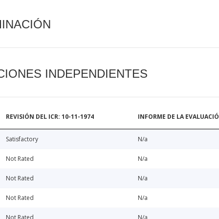
MINACIÓN
CIONES INDEPENDIENTES
REVISIÓN DEL ICR: 10-11-1974
INFORME DE LA EVALUACI
Satisfactory
N/a
Not Rated
N/a
Not Rated
N/a
Not Rated
N/a
Not Rated
N/a