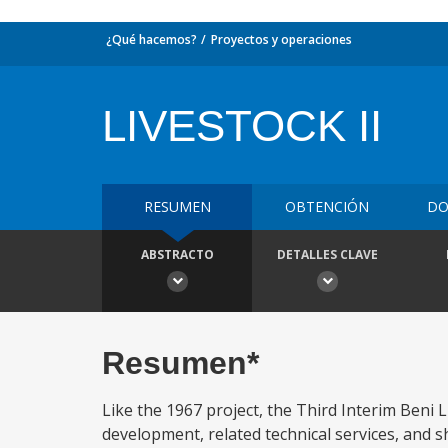
¿Qué hacemos?
Proyectos y operaciones
LIVESTOCK II
RESUMEN
OBTENCIÓN
DO
ABSTRACTO
DETALLES CLAVE
Resumen*
Like the 1967 project, the Third Interim Beni 
development, related technical services, and sho