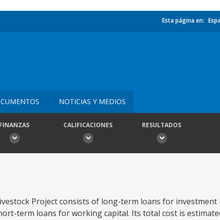
Esta página en:
Esp
CUMENTOS
NOTICIAS Y MEDIOS
FINANZAS
CALIFICACIONES
RESULTADOS
Livestock Project consists of long-term loans for investment 
rt-term loans for working capital. Its total cost is estimated