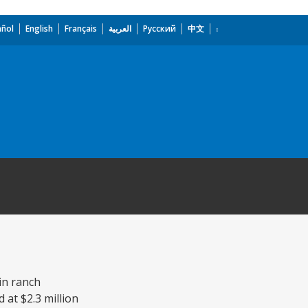
añol
English
Français
العربية
Русский
中文
in ranch
 at $2.3 million