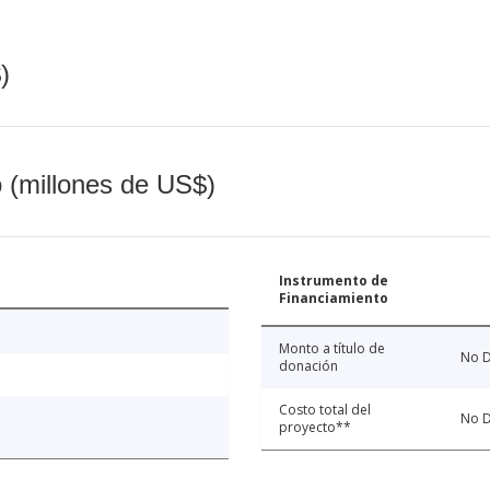
)
o (millones de US$)
Instrumento de
Financiamiento
Monto a título de
No D
donación
Costo total del
No D
proyecto**