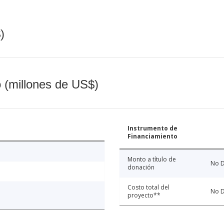
)
o (millones de US$)
Instrumento de
Financiamiento
Monto a título de
No D
donación
Costo total del
No D
proyecto**