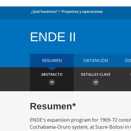
¿Qué hacemos?
Proyectos y operaciones
ENDE II
RESUMEN
OBTENCIÓN
DO
ABSTRACTO
DETALLES CLAVE
Resumen*
ENDE's expansion program for 1969-72 consist
Cochabama-Oruro system, at Sucre-Botosi in the