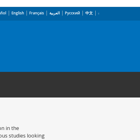
añol
English
Français
العربية
Русский
中文
n in the
ious studies looking