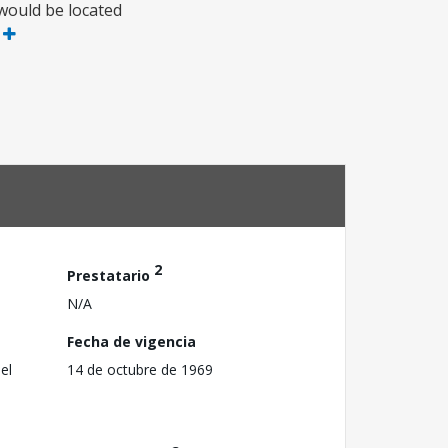
 would be located
s
2
Prestatario
N/A
Fecha de vigencia
el
14 de octubre de 1969