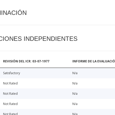
MINACIÓN
CIONES INDEPENDIENTES
REVISIÓN DEL ICR: 03-07-1977
INFORME DE LA EVALUACI
Satisfactory
N/a
Not Rated
N/a
Not Rated
N/a
Not Rated
N/a
Not Rated
N/a