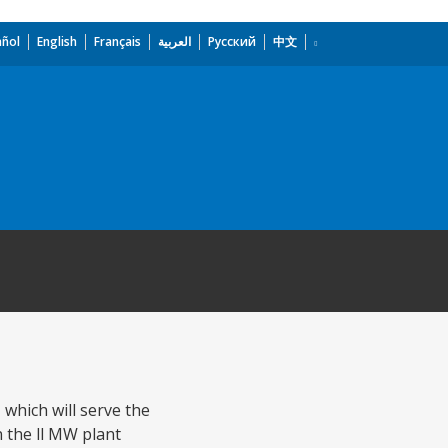
añol
English
Français
العربية
Русский
中文
which will serve the
in the ll MW plant