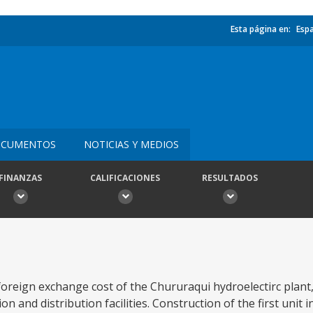
Esta página en:
Esp
CUMENTOS
NOTICIAS Y MEDIOS
FINANZAS
CALIFICACIONES
RESULTADOS
oreign exchange cost of the Chururaqui hydroelectirc plant, 
on and distribution facilities. Construction of the first unit 