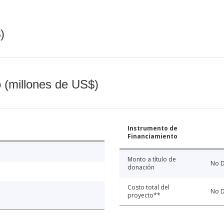
)
o (millones de US$)
Instrumento de
Financiamiento
Monto a título de
No D
donación
Costo total del
No D
proyecto**