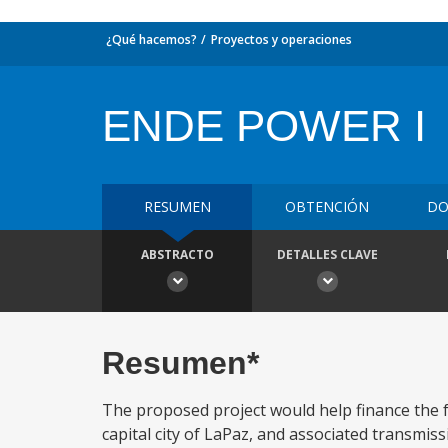
¿Qué hacemos?
Proyectos y operaciones
ENDE POWER I
RESUMEN
OBTENCIÓN
DO
ABSTRACTO
DETALLES CLAVE
Resumen*
The proposed project would help finance the f
capital city of LaPaz, and associated transmissi