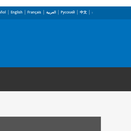
añol
English
Français
العربية
Русский
中文