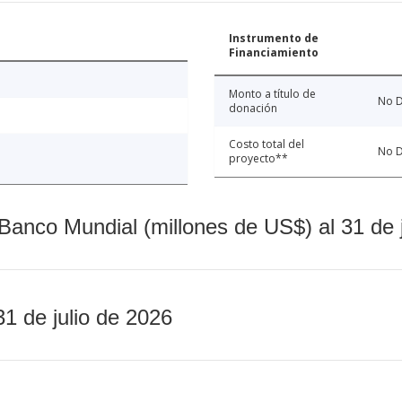
Instrumento de
Financiamiento
Monto a título de
No D
donación
Costo total del
No D
proyecto**
Banco Mundial (millones de US$) al 31 de 
31 de julio de 2026