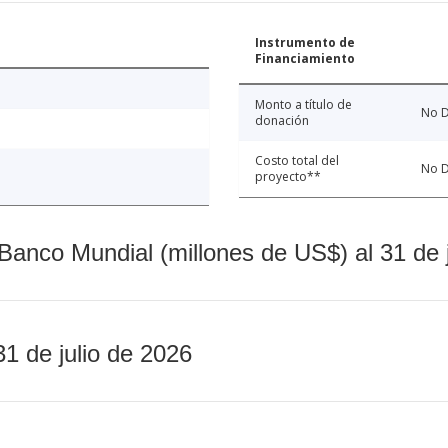
Instrumento de
Financiamiento
Monto a título de
No D
donación
Costo total del
No D
proyecto**
Banco Mundial (millones de US$) al 31 de 
31 de julio de 2026