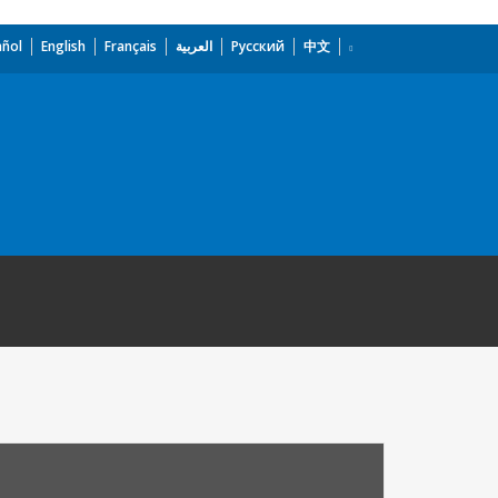
añol
English
Français
العربية
Русский
中文