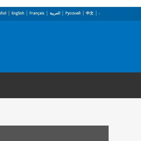
añol
English
Français
العربية
Русский
中文