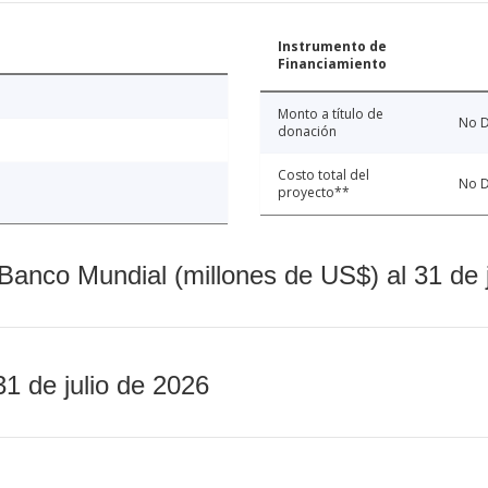
Instrumento de
Financiamiento
Monto a título de
No D
donación
Costo total del
No D
proyecto**
Banco Mundial (millones de US$) al 31 de 
31 de julio de 2026