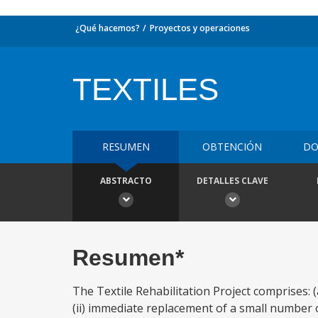
¿Qué hacemos?
Proyectos y operaciones
TEXTILES
RESUMEN
OBTENCIÓN
DO
ABSTRACTO
DETALLES CLAVE
Resumen*
The Textile Rehabilitation Project comprises: 
(ii) immediate replacement of a small number o