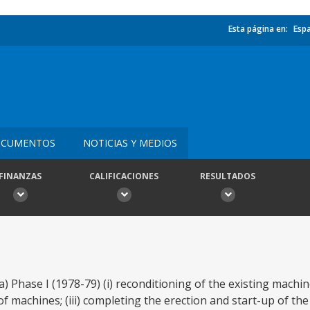
Esta página en:
Esp
CUMENTOS
NOTICIAS Y MEDIOS
FINANZAS
CALIFICACIONES
RESULTADOS
(a) Phase I (1978-79) (i) reconditioning of the existing mach
f machines; (iii) completing the erection and start-up of t