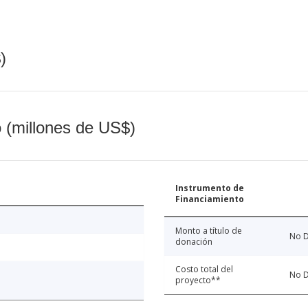
)
o (millones de US$)
Instrumento de
Financiamiento
Monto a título de
No D
donación
Costo total del
No D
proyecto**