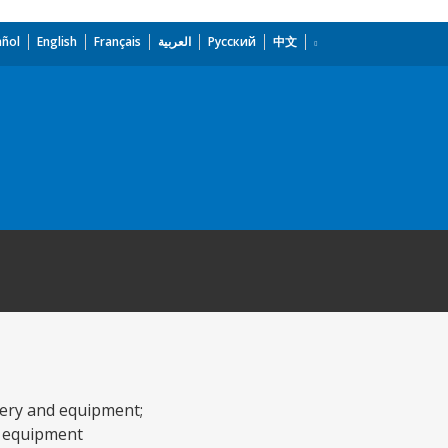
añol
English
Français
العربية
Русский
中文
inery and equipment;
he equipment