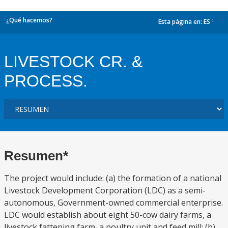
¿Qué hacemos?
Esta página en:
ES
dropdown
LIVESTOCK CR. &
PROCESS.
Resumen*
The project would include: (a) the formation of a national
Livestock Development Corporation (LDC) as a semi-
autonomous, Government-owned commercial enterprise.
LDC would establish about eight 50-cow dairy farms, a
livestock fattening farm, a poultry unit and feed mill; (b)