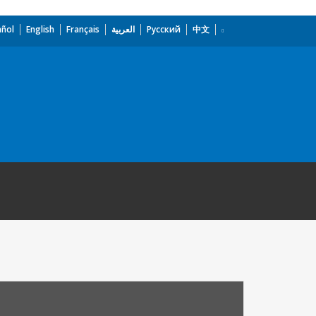
añol
English
Français
العربية
Русский
中文