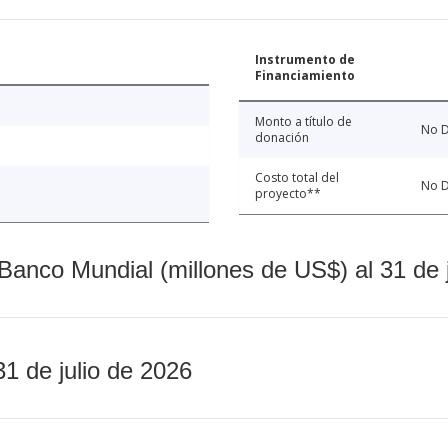
Instrumento de
Financiamiento
Monto a título de
No D
donación
Costo total del
No D
proyecto**
Banco Mundial (millones de US$) al 31 de 
31 de julio de 2026