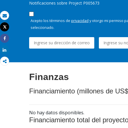
Notificaciones sobre Project P005673
Correo electrónico
Acepto los términos de
privacidad
y otorgo mi permiso pa
seleccionado.
Tweet
Imprimir
Share
Share
Finanzas
Financiamiento (millones de US$
No hay datos disponibles.
Financiamiento total del proyect