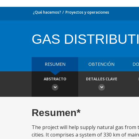
¿Qué hacemos?
Proyectos y operaciones
GAS DISTRIBUT
RESUMEN
OBTENCIÓN
DO
ABSTRACTO
DETALLES CLAVE
Resumen*
The project will help supply natural gas from t
cities. It comprises a system of 330 km of ma