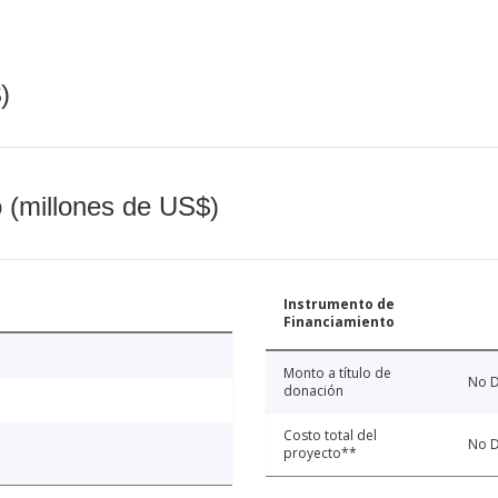
)
o (millones de US$)
Instrumento de
Financiamiento
Monto a título de
No D
donación
Costo total del
No D
proyecto**