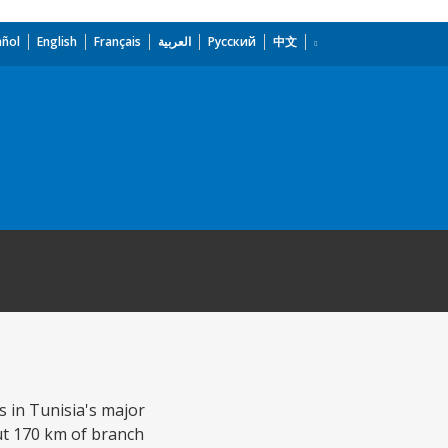
añol
English
Français
العربية
Русский
中文
s in Tunisia's major
out 170 km of branch