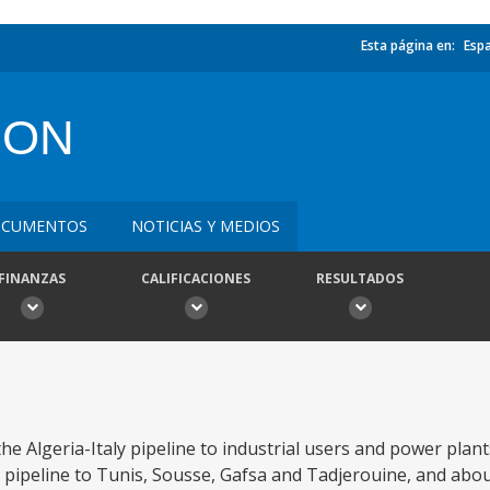
Esta página en:
Esp
ION
CUMENTOS
NOTICIAS Y MEDIOS
FINANZAS
CALIFICACIONES
RESULTADOS
he Algeria-Italy pipeline to industrial users and power plant
in pipeline to Tunis, Sousse, Gafsa and Tadjerouine, and ab