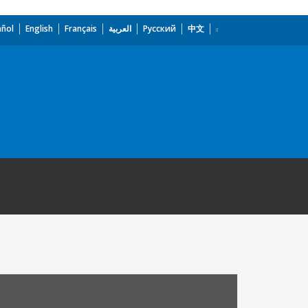
añol
English
Français
العربية
Русский
中文