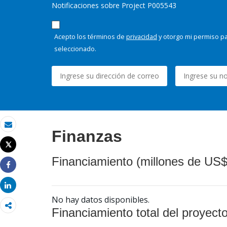
Notificaciones sobre Project P005543
Acepto los términos de
privacidad
y otorgo mi permiso pa
seleccionado.
Finanzas
Correo electrónico
Tweet
Imprimir
Financiamiento (millones de US$
Share
Share
No hay datos disponibles.
Financiamiento total del proyect