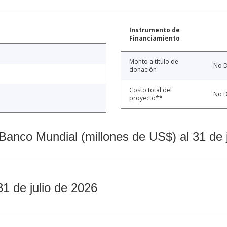
Instrumento de
Financiamiento
Monto a título de
No D
donación
Costo total del
No D
proyecto**
Banco Mundial (millones de US$) al 31 de 
31 de julio de 2026