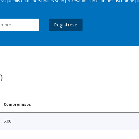
ra que mis datos personales sean procesados con el fin de suscribirme p
Regístrese
)
Compromisos
5.00