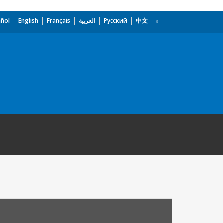
añol
English
Français
العربية
Русский
中文