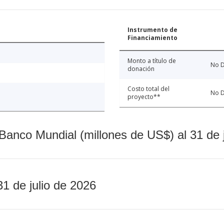
Instrumento de
Financiamiento
Monto a título de
No D
donación
Costo total del
No D
proyecto**
Banco Mundial (millones de US$) al 31 de 
31 de julio de 2026