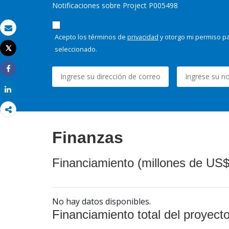
Notificaciones sobre Project P005498
Correo electrónico
Acepto los términos de
privacidad
y otorgo mi permiso pa
seleccionado.
Tweet
Imprimir
Share
Share
Finanzas
Financiamiento (millones de US$
No hay datos disponibles.
Financiamiento total del proyect