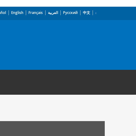
añol
English
Français
العربية
Русский
中文