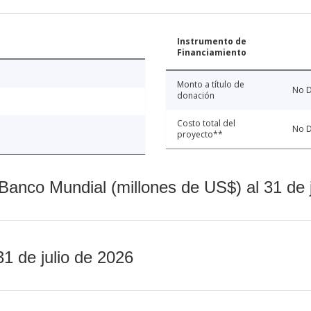
Instrumento de
Financiamiento
Monto a título de
No D
donación
Costo total del
No D
proyecto**
Banco Mundial (millones de US$) al 31 de 
31 de julio de 2026