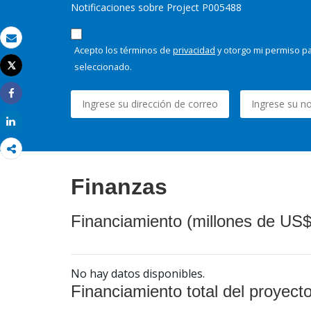
Notificaciones sobre Project P005488
Correo electrónico
Acepto los términos de
privacidad
y otorgo mi permiso pa
seleccionado.
Tweet
Imprimir
Share
Share
Finanzas
Financiamiento (millones de US$
No hay datos disponibles.
Financiamiento total del proyect