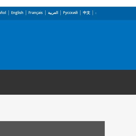
añol
English
Français
العربية
Русский
中文