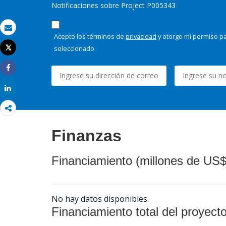
Notificaciones sobre Project P005343
Correo electrónico
Acepto los términos de
privacidad
y otorgo mi permiso pa
seleccionado.
Tweet
Imprimir
Share
Share
Finanzas
Financiamiento (millones de US$
No hay datos disponibles.
Financiamiento total del proyect