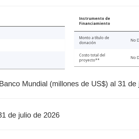
Instrumento de
Financiamiento
Monto a título de
No D
donación
Costo total del
No D
proyecto**
Banco Mundial (millones de US$) al 31 de 
31 de julio de 2026