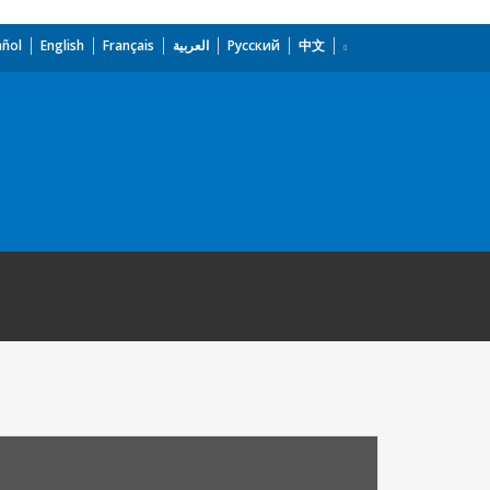
añol
English
Français
العربية
Русский
中文