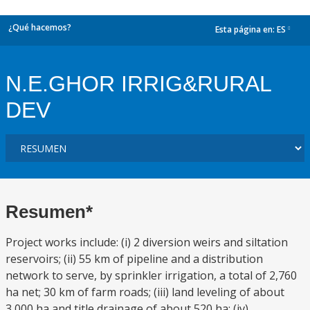
¿Qué hacemos?
Esta página en:
ES
dropdown
N.E.GHOR IRRIG&RURAL
DEV
Resumen*
Project works include: (i) 2 diversion weirs and siltation
reservoirs; (ii) 55 km of pipeline and a distribution
network to serve, by sprinkler irrigation, a total of 2,760
ha net; 30 km of farm roads; (iii) land leveling of about
3,000 ha and title drainage of about 520 ha; (iv)