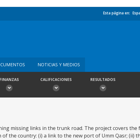
Esta página en:
Esp
CUMENTOS
NOTICIAS Y MEDIOS
FINANZAS
CALIFICACIONES
RESULTADOS
ning missing links in the trunk road. The project covers the 
of the country: (i) a link to the new port of Umm Qasr; (ii) 