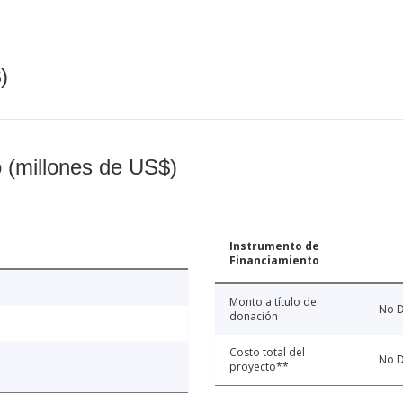
)
o (millones de US$)
Instrumento de
Financiamiento
Monto a título de
No D
donación
Costo total del
No D
proyecto**