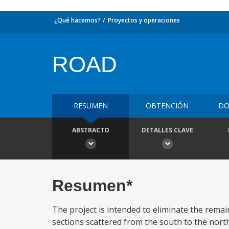
¿Qué hacemos?
Proyectos y operaciones
ROAD
RESUMEN
OBTENCIÓN
DO
ABSTRACTO
DETALLES CLAVE
Resumen*
The project is intended to eliminate the remai
sections scattered from the south to the north 