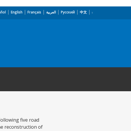
añol
English
Français
العربية
Русский
中文
following five road
the reconstruction of