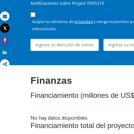
Notificaciones sobre Project P005219
Correo electrónico
Acepto los términos de
privacidad
y otorgo mi permiso pa
seleccionado.
Tweet
Imprimir
Share
Share
Finanzas
Financiamiento (millones de US$
No hay datos disponibles.
Financiamiento total del proyect