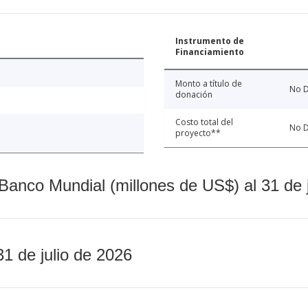
Instrumento de
Financiamiento
Monto a título de
No D
donación
Costo total del
No D
proyecto**
Banco Mundial (millones de US$) al 31 de 
31 de julio de 2026