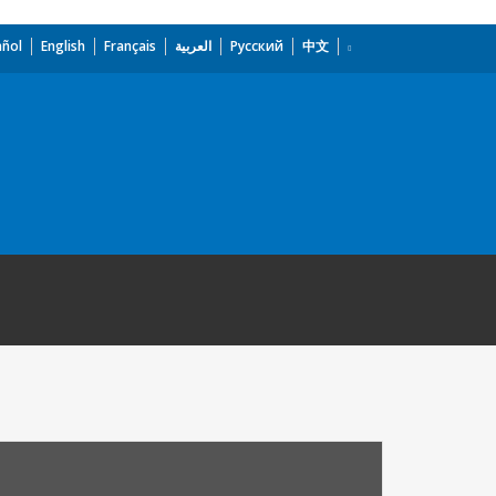
añol
English
Français
العربية
Русский
中文