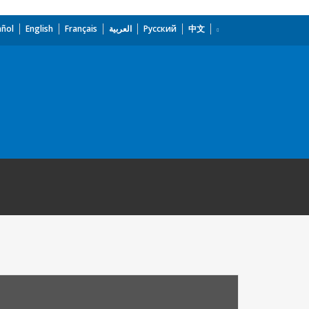
añol
English
Français
العربية
Русский
中文