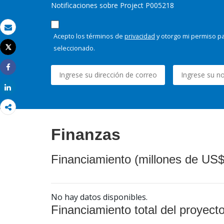
Notificaciones sobre Project P005218
Correo electrónico
Acepto los términos de
privacidad
y otorgo mi permiso pa
seleccionado.
Tweet
Imprimir
Share
Share
Finanzas
Financiamiento (millones de US$
No hay datos disponibles.
Financiamiento total del proyect