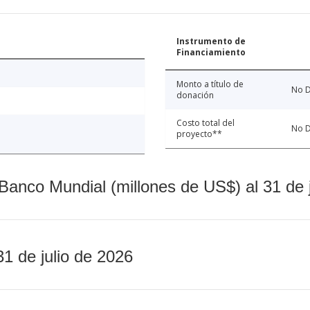
Instrumento de
Financiamiento
Monto a título de
No D
donación
Costo total del
No D
proyecto**
Banco Mundial (millones de US$) al 31 de 
31 de julio de 2026