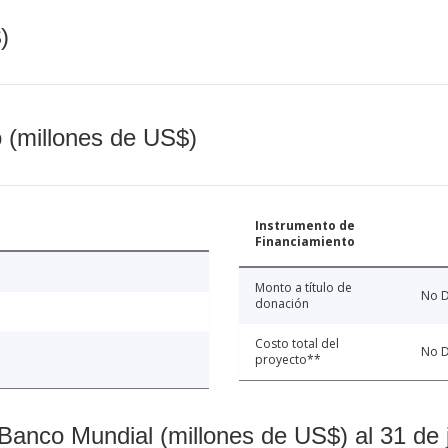
)
o (millones de US$)
Instrumento de
Financiamiento
Monto a título de
No D
donación
Costo total del
No D
proyecto**
Banco Mundial (millones de US$) al 31 de 