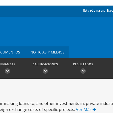
Esta página en:
Esp
CUMENTOS
NOTICIAS Y MEDIOS
FINANZAS
CALIFICACIONES
RESULTADOS
 making loans to, and other investments in, private industr
eign exchange costs of specific projects.
Ver Más