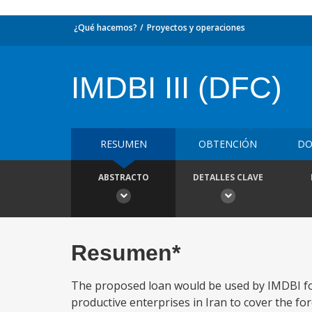
¿Qué hacemos?
Proyectos y operaciones
IMDBI III (DFC)
RESUMEN
OBTENCIÓN
DO
ABSTRACTO
DETALLES CLAVE
Resumen*
The proposed loan would be used by IMDBI for
productive enterprises in Iran to cover the for