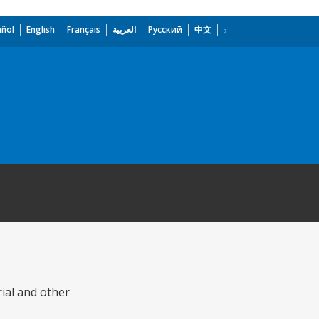
añol
English
Français
العربية
Русский
中文
ial and other