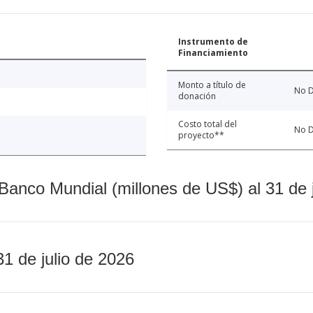
Instrumento de
Financiamiento
Monto a título de
No D
donación
Costo total del
No D
proyecto**
Banco Mundial (millones de US$) al 31 de 
31 de julio de 2026