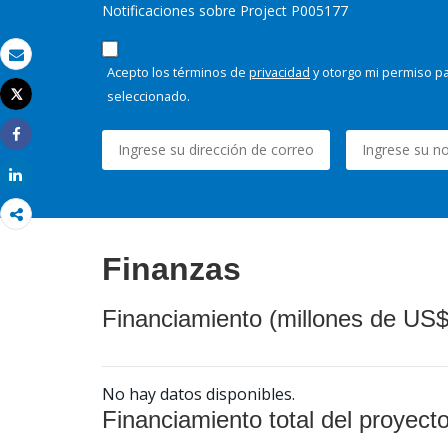
Notificaciones sobre Project P005177
Correo electrónico
Acepto los términos de
privacidad
y otorgo mi permiso pa
seleccionado.
Tweet
Imprimir
Share
Share
Finanzas
Financiamiento (millones de US$
No hay datos disponibles.
Financiamiento total del proyect