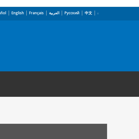
añol
English
Français
العربية
Русский
中文