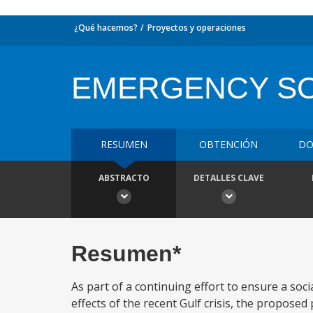
¿Qué hacemos?
Proyectos y operaciones
EMERGENCY SO
RESUMEN
OBTENCIÓN
DO
ABSTRACTO
DETALLES CLAVE
Resumen*
As part of a continuing effort to ensure a soc
effects of the recent Gulf crisis, the proposed