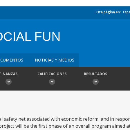
Esta página en:
Esp
CIAL FUN
CUMENTOS
NOTICIAS Y MEDIOS
FINANZAS
CALIFICACIONES
RESULTADOS
ial safety net associated with economic reform, and in respo
 project will be the first phase of an overall program aimed 