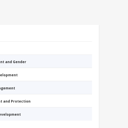
nt and Gender
evelopment
nagement
nt and Protection
Development