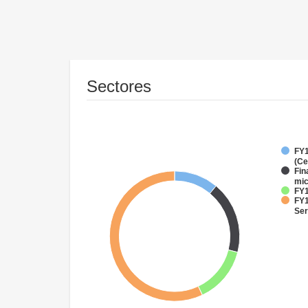
Sectores
FY1
(Ce
Fin
mi
FY1
FY1
Ser