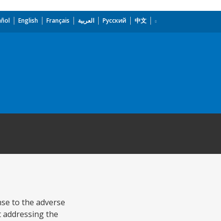
añol
English
Français
العربية
Русский
中文
nse to the adverse
at addressing the