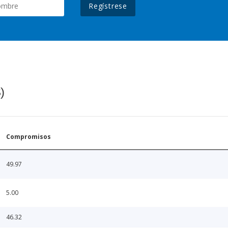
Regístrese
)
Compromisos
49.97
5.00
46.32