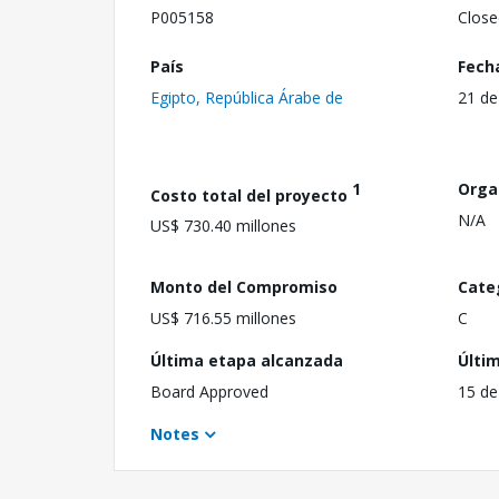
P005158
Close
País
Fech
Egipto, República Árabe de
21 de
1
Orga
Costo total del proyecto
N/A
US$ 730.40 millones
Monto del Compromiso
Cate
US$ 716.55 millones
C
Última etapa alcanzada
Últi
Board Approved
15 de
Notes