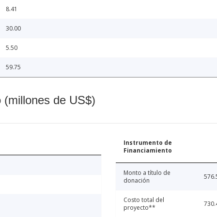
8.41
30.00
5.50
59.75
o (millones de US$)
Instrumento de
Financiamiento
Monto a título de
576.
donación
Costo total del
730.
proyecto**