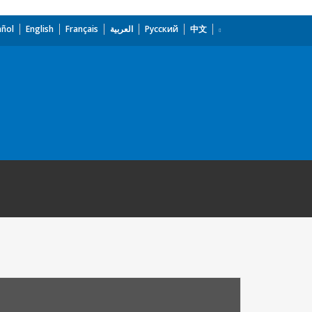
añol
English
Français
العربية
Русский
中文