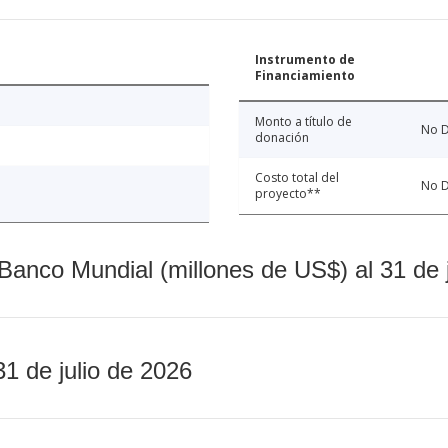
Instrumento de
Financiamiento
Monto a título de
No D
donación
Costo total del
No D
proyecto**
Banco Mundial (millones de US$) al 31 de 
31 de julio de 2026