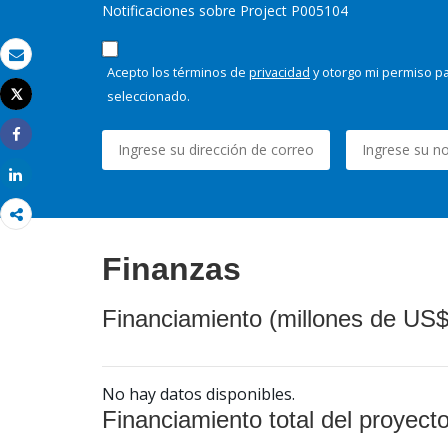
Notificaciones sobre Project P005104
Correo electrónico
Acepto los términos de
privacidad
y otorgo mi permiso pa
seleccionado.
Tweet
Imprimir
Share
Share
Finanzas
Financiamiento (millones de US$
No hay datos disponibles.
Financiamiento total del proyect