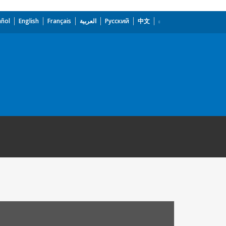
añol
English
Français
العربية
Русский
中文