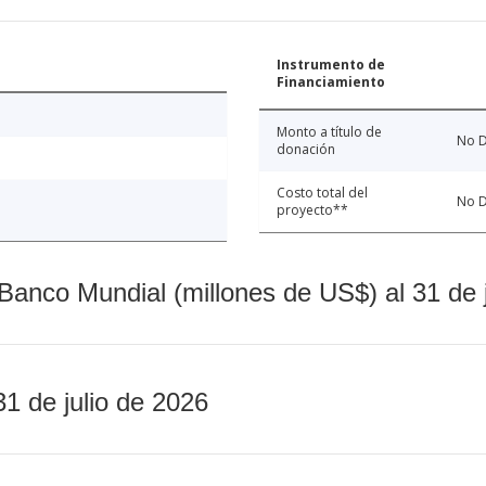
Instrumento de
Financiamiento
Monto a título de
No D
donación
Costo total del
No D
proyecto**
Banco Mundial (millones de US$) al 31 de 
31 de julio de 2026