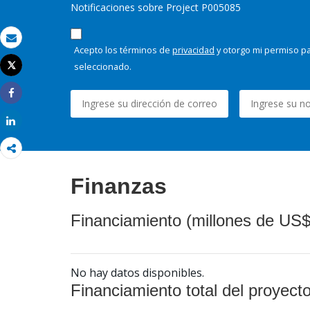
Notificaciones sobre Project P005085
Correo electrónico
Acepto los términos de
privacidad
y otorgo mi permiso pa
seleccionado.
Tweet
Imprimir
Share
Share
Finanzas
Financiamiento (millones de US$
No hay datos disponibles.
Financiamiento total del proyect