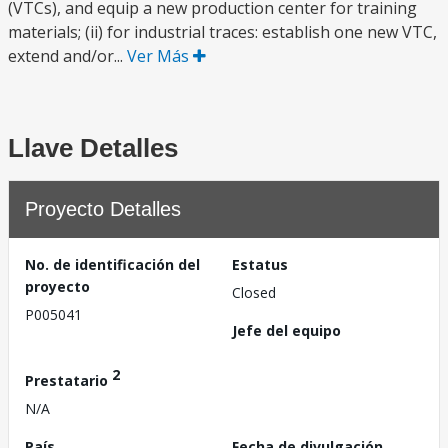
(VTCs), and equip a new production center for training
materials; (ii) for industrial traces: establish one new VTC,
extend and/or...
Ver Más
Llave Detalles
Proyecto Detalles
No. de identificación del
Estatus
proyecto
Closed
P005041
Jefe del equipo
2
Prestatario
N/A
País
Fecha de divulgación