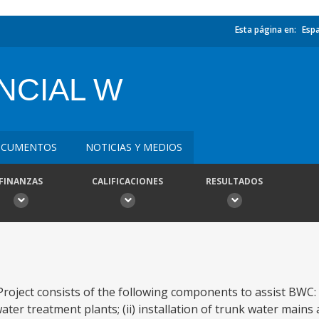
Esta página en:
Esp
NCIAL W
CUMENTOS
NOTICIAS Y MEDIOS
FINANZAS
CALIFICACIONES
RESULTADOS
roject consists of the following components to assist BWC: 
ter treatment plants; (ii) installation of trunk water mains a