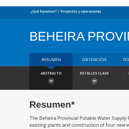
¿Qué hacemos?
Proyectos y operaciones
BEHEIRA PROVI
RESUMEN
OBTENCIÓN
DO
ABSTRACTO
DETALLES CLAVE
Resumen*
The Beheira Provincial Potable Water Supply P
existing plants and construction of four new wa