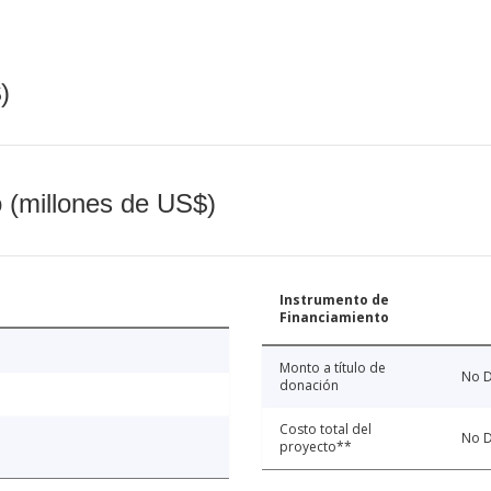
)
o (millones de US$)
Instrumento de
Financiamiento
Monto a título de
No D
donación
Costo total del
No D
proyecto**