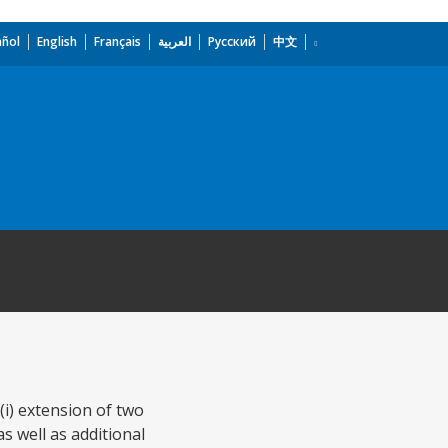
añol
English
Français
العربية
Русский
中文
(i) extension of two
s well as additional