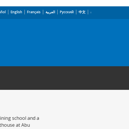
añol
English
Français
العربية
Русский
中文
aining school and a
esthouse at Abu