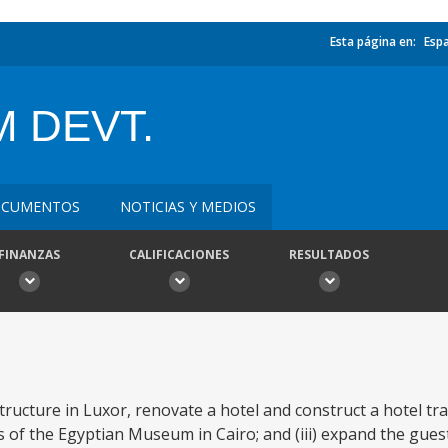
Esta página en:
Esp
 DEVT.
CUMENTOS
NOTICIAS Y MEDIOS
FINANZAS
CALIFICACIONES
RESULTADOS
ructure in Luxor, renovate a hotel and construct a hotel tr
ons of the Egyptian Museum in Cairo; and (iii) expand the gu