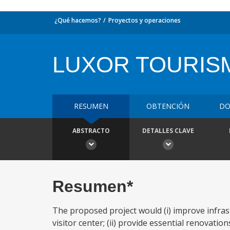
¿Qué hacemos?
Proyectos y operaciones
LUXOR TOURISM
RESUMEN
OBTENCIÓN
DO
ABSTRACTO
DETALLES CLAVE
Resumen*
The proposed project would (i) improve infrast
visitor center; (ii) provide essential renovati