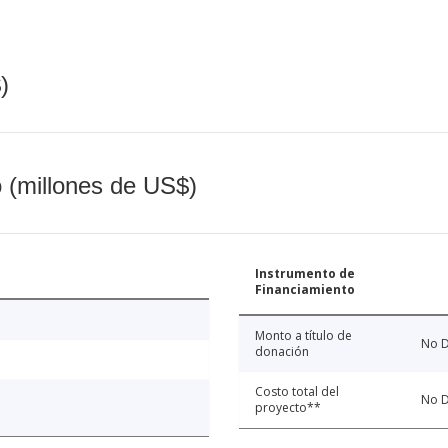
)
o (millones de US$)
Instrumento de
Financiamiento
Monto a título de
No D
donación
Costo total del
No D
proyecto**