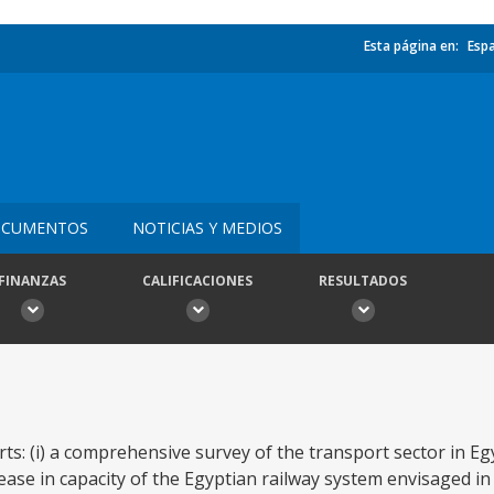
Esta página en:
Esp
CUMENTOS
NOTICIAS Y MEDIOS
FINANZAS
CALIFICACIONES
RESULTADOS
s: (i) a comprehensive survey of the transport sector in Egyp
ease in capacity of the Egyptian railway system envisaged in