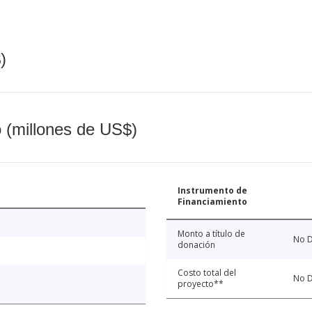
)
o (millones de US$)
Instrumento de
Financiamiento
Monto a título de
No D
donación
Costo total del
No D
proyecto**