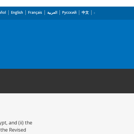
añol
English
Français
العربية
Русский
中文
t, and (ii) the
 the Revised