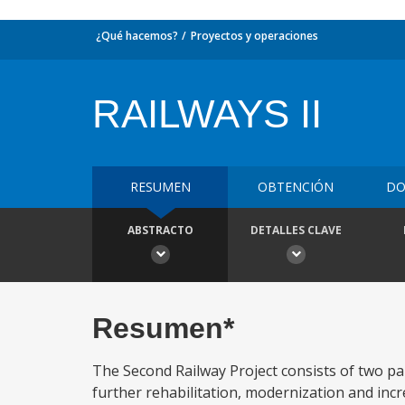
¿Qué hacemos?
Proyectos y operaciones
RAILWAYS II
RESUMEN
OBTENCIÓN
DO
ABSTRACTO
DETALLES CLAVE
Resumen*
The Second Railway Project consists of two part
further rehabilitation, modernization and incr