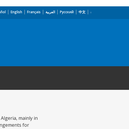
añol
English
Français
العربية
Русский
中文
Algeria, mainly in
rangements for