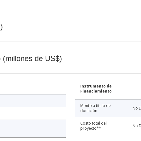
)
o (millones de US$)
Instrumento de
Financiamiento
Monto a título de
No D
donación
Costo total del
No D
proyecto**