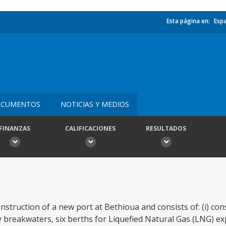
Esta página en:
Esp
CUMENTOS
NOTICIAS Y MEDIOS
FINANZAS
CALIFICACIONES
RESULTADOS
nstruction of a new port at Bethioua and consists of: (i) con
breakwaters, six berths for Liquefied Natural Gas (LNG) ex