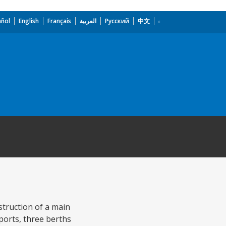
añol
English
Français
العربية
Русский
中文
struction of a main
ports, three berths