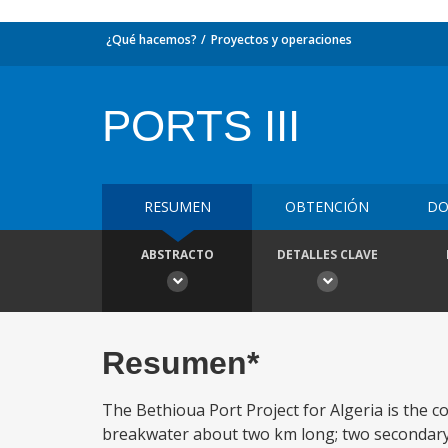
¿Qué hacemos?
Proyectos y operaciones
PORTS III
RESUMEN
OBTENCIÓN
DO
ABSTRACTO
DETALLES CLAVE
Resumen*
The Bethioua Port Project for Algeria is the co
breakwater about two km long; two secondary 