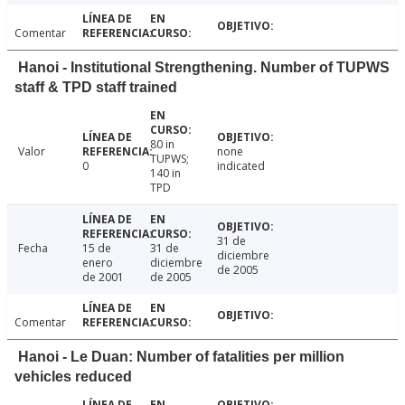
Comentar
Hanoi - Institutional Strengthening. Number of TUPWS
staff & TPD staff trained
80 in
Valor
none
TUPWS;
0
indicated
140 in
TPD
31 de
Fecha
15 de
31 de
diciembre
enero
diciembre
de 2005
de 2001
de 2005
Comentar
Hanoi - Le Duan: Number of fatalities per million
vehicles reduced