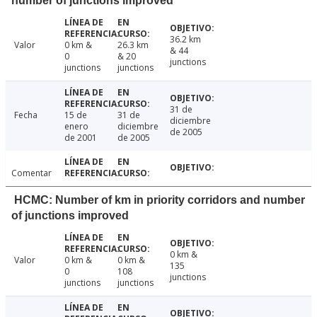
number of junctions improved
36.2 km
Valor
0 km &
26.3 km
& 44
0
& 20
junctions
junctions
junctions
31 de
Fecha
15 de
31 de
diciembre
enero
diciembre
de 2005
de 2001
de 2005
Comentar
HCMC: Number of km in priority corridors and number
of junctions improved
0 km &
Valor
0 km &
0 km &
135
0
108
junctions
junctions
junctions