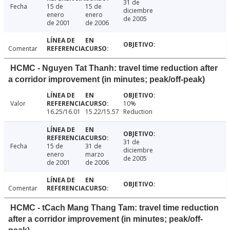
31 de
Fecha
15 de
15 de
diciembre
enero
enero
de 2005
de 2001
de 2006
Comentar
HCMC - Nguyen Tat Thanh: travel time reduction after
a corridor improvement (in minutes; peak/off-peak)
Valor
10%
16.25/16.01
15.22/15.57
Reduction
31 de
Fecha
15 de
31 de
diciembre
enero
marzo
de 2005
de 2001
de 2006
Comentar
HCMC - tCach Mang Thang Tam: travel time reduction
after a corridor improvement (in minutes; peak/off-