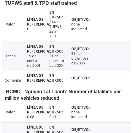
TUPWS staff & TPD staff trained
244 in
Valor
none
TUPWS;
0
indicated
33 in
TPD
31 de
Fecha
15 de
31 de
diciembre
enero
diciembre
de 2005
de 2001
de 2005
Comentar
HCMC - Nguyen Tat Thanh: Number of fatalities per
million vehicles reduced
Valor
none
0.08
0.11
indicated