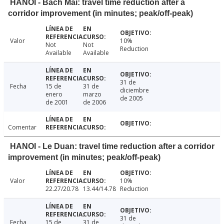
HANOI - Bach Mai: travel time reduction after a
corridor improvement (in minutes; peak/off-peak)
Valor
10%
Not
Not
Reduction
Available
Available
31 de
Fecha
15 de
31 de
diciembre
enero
marzo
de 2005
de 2001
de 2006
Comentar
HANOI - Le Duan: travel time reduction after a corridor
improvement (in minutes; peak/off-peak)
Valor
10%
22.27/20.78
13.44/14.78
Reduction
31 de
Fecha
15 de
31 de