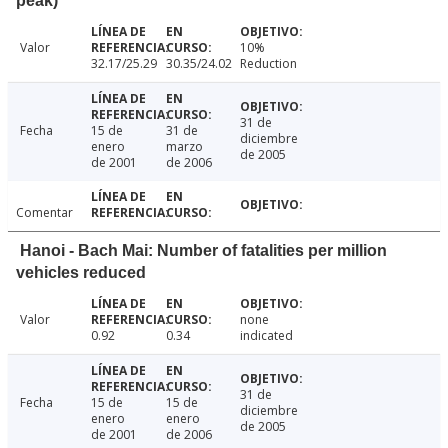
peak)
Valor
10%
32.17/25.29
30.35/24.02
Reduction
31 de
Fecha
15 de
31 de
diciembre
enero
marzo
de 2005
de 2001
de 2006
Comentar
Hanoi - Bach Mai: Number of fatalities per million
vehicles reduced
Valor
none
0.92
0.34
indicated
31 de
Fecha
15 de
15 de
diciembre
enero
enero
de 2005
de 2001
de 2006