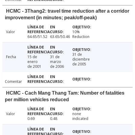
HCMC - 3Thang2: travel time reduction after a corridor
improvement (in minutes; peak/off-peak)
Valor
10%
64.65/51.52
63.65/50.46
Reduction
31 de
Fecha
15 de
31 de
diciembre
enero
marzo
de 2005
de 2001
de 2006
Comentar
HCMC - Cach Mang Thang Tam: Number of fatalities
per million vehicles reduced
Valor
none
0.69
0.48
indicated