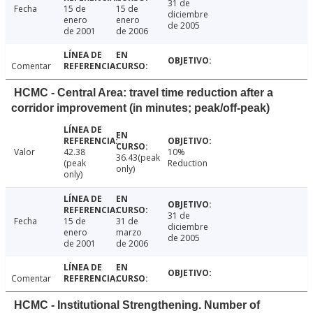
31 de
Fecha
15 de
15 de
diciembre
enero
enero
de 2005
de 2001
de 2006
Comentar
HCMC - Central Area: travel time reduction after a
corridor improvement (in minutes; peak/off-peak)
Valor
42.38
10%
36.43(peak
(peak
Reduction
only)
only)
31 de
Fecha
15 de
31 de
diciembre
enero
marzo
de 2005
de 2001
de 2006
Comentar
HCMC - Institutional Strengthening. Number of