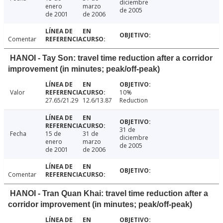
diciembre
enero
marzo
de 2005
de 2001
de 2006
Comentar
HANOI - Tay Son: travel time reduction after a corridor
improvement (in minutes; peak/off-peak)
Valor
10%
27.65/21.29
12.6/13.87
Reduction
31 de
Fecha
15 de
31 de
diciembre
enero
marzo
de 2005
de 2001
de 2006
Comentar
HANOI - Tran Quan Khai: travel time reduction after a
corridor improvement (in minutes; peak/off-peak)