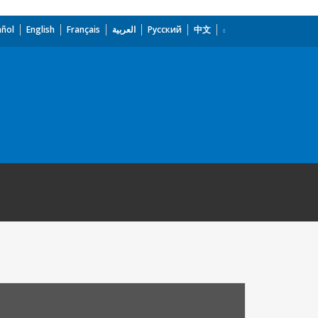
añol
English
Français
العربية
Русский
中文