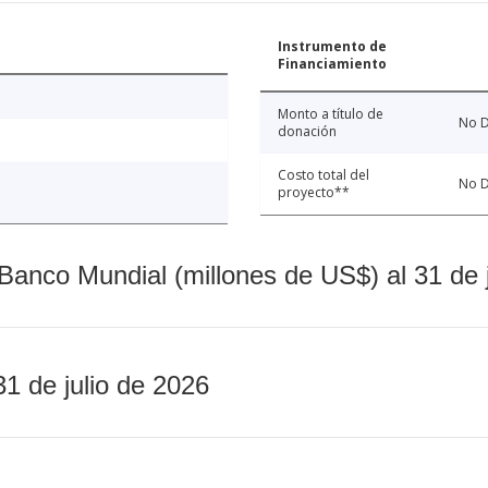
Instrumento de
Financiamiento
Monto a título de
No D
donación
Costo total del
No D
proyecto**
Banco Mundial (millones de US$) al 31 de 
31 de julio de 2026