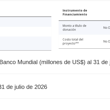
Instrumento de
Financiamiento
Monto a título de
No D
donación
Costo total del
No D
proyecto**
Banco Mundial (millones de US$) al 31 de 
31 de julio de 2026