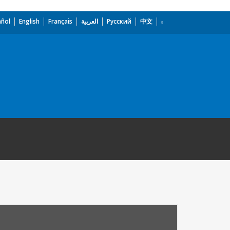
añol
English
Français
العربية
Русский
中文