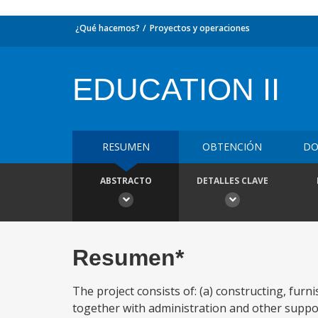
¿Qué hacemos?
Proyectos y operaciones
EDUCATION II
RESUMEN
OBTENCIÓN
DO
ABSTRACTO
DETALLES CLAVE
Resumen*
The project consists of: (a) constructing, furn
together with administration and other supporti