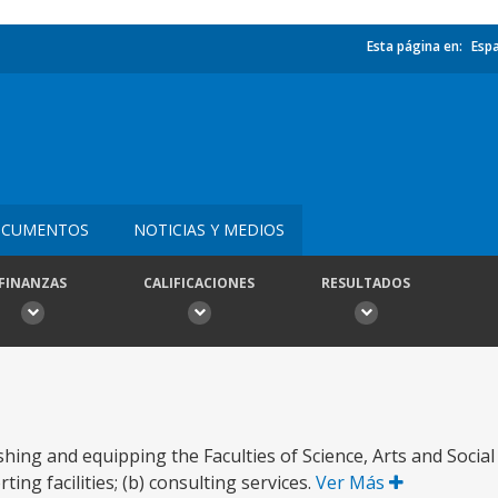
Esta página en:
Esp
CUMENTOS
NOTICIAS Y MEDIOS
FINANZAS
CALIFICACIONES
RESULTADOS
ishing and equipping the Faculties of Science, Arts and Socia
ng facilities; (b) consulting services.
Ver Más