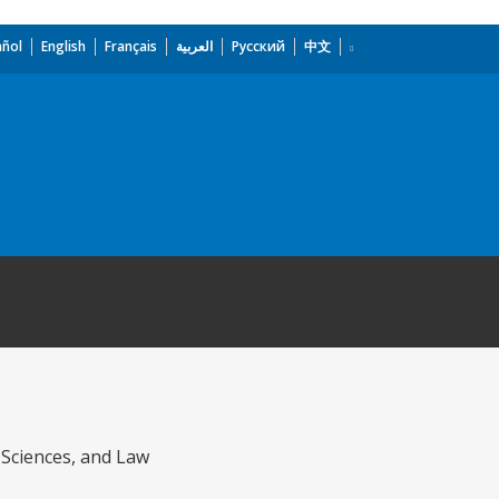
añol
English
Français
العربية
Русский
中文
l Sciences, and Law