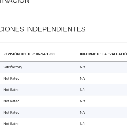
MINACIÓN
CIONES INDEPENDIENTES
REVISIÓN DEL ICR: 06-14-1983
INFORME DE LA EVALUACI
Satisfactory
N/a
Not Rated
N/a
Not Rated
N/a
Not Rated
N/a
Not Rated
N/a
Not Rated
N/a