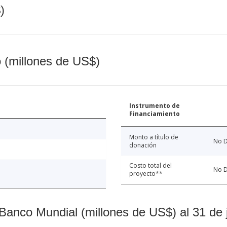
)
o (millones de US$)
Instrumento de
Financiamiento
Monto a título de
No D
donación
Costo total del
No D
proyecto**
Banco Mundial (millones de US$) al 31 de 