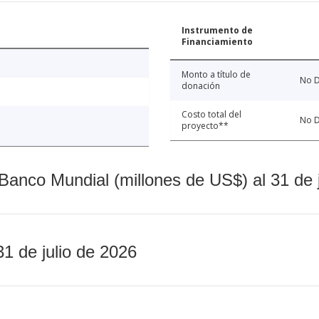
Instrumento de
Financiamiento
Monto a título de
No D
donación
Costo total del
No D
proyecto**
Banco Mundial (millones de US$) al 31 de 
31 de julio de 2026