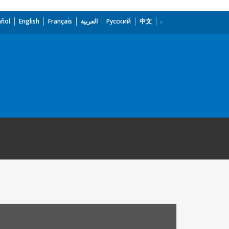
añol
English
Français
العربية
Русский
中文