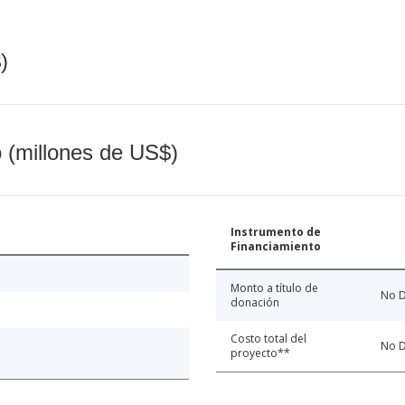
)
o (millones de US$)
Instrumento de
Financiamiento
Monto a título de
No D
donación
Costo total del
No D
proyecto**