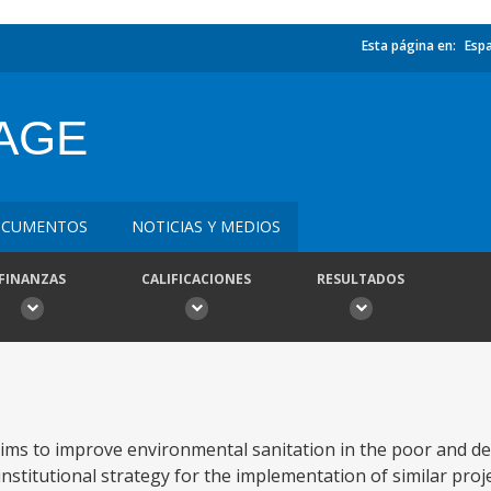
Esta página en:
Esp
AGE
CUMENTOS
NOTICIAS Y MEDIOS
FINANZAS
CALIFICACIONES
RESULTADOS
ims to improve environmental sanitation in the poor and d
stitutional strategy for the implementation of similar proje