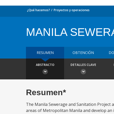
¿Qué hacemos?
Proyectos y operaciones
MANILA SEWER
RESUMEN
OBTENCIÓN
DO
ABSTRACTO
DETALLES CLAVE
Resumen*
The Manila Sewerage and Sanitation Project a
areas of Metropolitan Manila and develop an in