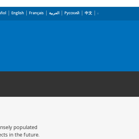
añol
English
Français
العربية
Русский
中文
ensely populated
cts in the future.