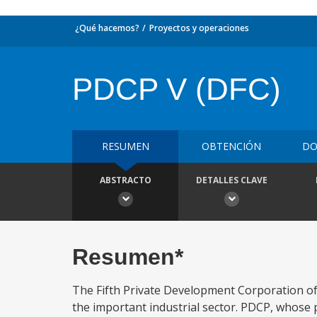
¿Qué hacemos?
Proyectos y operaciones
PDCP V (DFC)
RESUMEN
OBTENCIÓN
DO
ABSTRACTO
DETALLES CLAVE
Resumen*
The Fifth Private Development Corporation of 
the important industrial sector. PDCP, whose