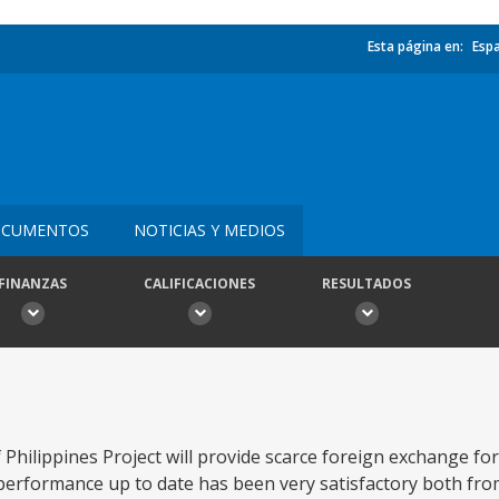
Esta página en:
Esp
CUMENTOS
NOTICIAS Y MEDIOS
FINANZAS
CALIFICACIONES
RESULTADOS
Philippines Project will provide scarce foreign exchange fo
 performance up to date has been very satisfactory both fro