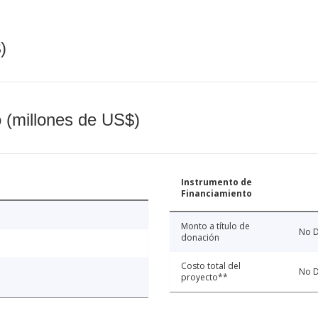
)
o (millones de US$)
Instrumento de
Financiamiento
Monto a título de
No D
donación
Costo total del
No D
proyecto**