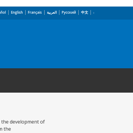
añol
English
Français
العربية
Русский
中文
r the development of
m the