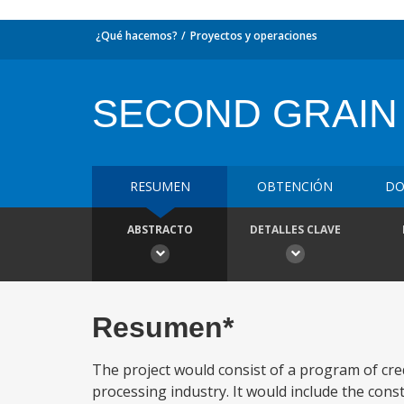
¿Qué hacemos?
Proyectos y operaciones
SECOND GRAIN
RESUMEN
OBTENCIÓN
DO
ABSTRACTO
DETALLES CLAVE
Resumen*
The project would consist of a program of cre
processing industry. It would include the cons