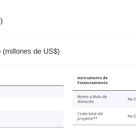
)
o (millones de US$)
Instrumento de
Financiamiento
Monto a título de
No D
donación
Costo total del
No D
proyecto**