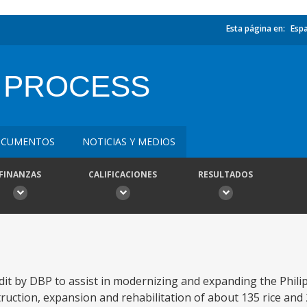
Esta página en:
Esp
 PROCESS
CUMENTOS
NOTICIAS Y MEDIOS
FINANZAS
CALIFICACIONES
RESULTADOS
dit by DBP to assist in modernizing and expanding the Phili
truction, expansion and rehabilitation of about 135 rice and