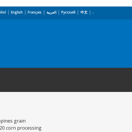
añol
English
Français
العربية
Русский
中文
ppines grain
 20 corn processing