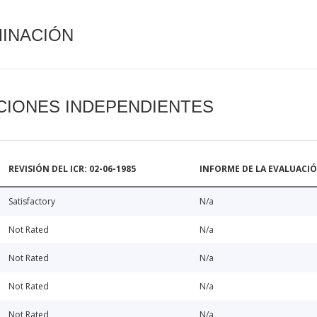
MINACIÓN
CIONES INDEPENDIENTES
REVISIÓN DEL ICR: 02-06-1985
INFORME DE LA EVALUACI
Satisfactory
N/a
Not Rated
N/a
Not Rated
N/a
Not Rated
N/a
Not Rated
N/a