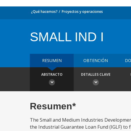
¿Qué hacemos?
Proyectos y operaciones
SMALL IND I
RESUMEN
OBTENCIÓN
DO
ABSTRACTO
DETALLES CLAVE
Resumen*
The Small and Medium Industries Development 
the Industrial Guarantee Loan Fund (IGLF) to 