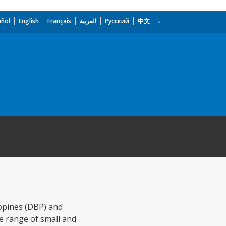
añol
English
Français
العربية
Русский
中文
ppines (DBP) and
e range of small and