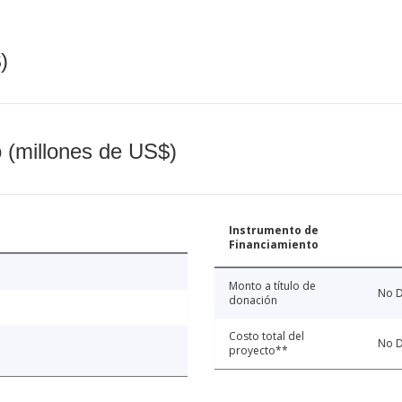
)
o (millones de US$)
Instrumento de
Financiamiento
Monto a título de
No D
donación
Costo total del
No D
proyecto**