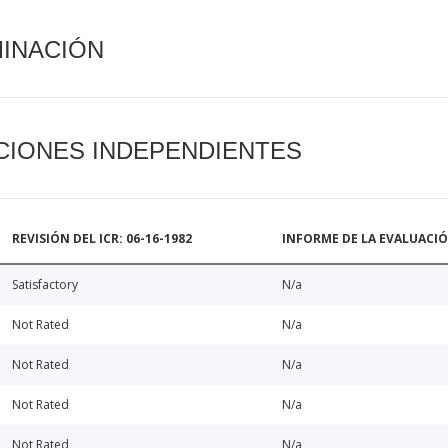
MINACIÓN
CIONES INDEPENDIENTES
REVISIÓN DEL ICR: 06-16-1982
INFORME DE LA EVALUACI
Satisfactory
N/a
Not Rated
N/a
Not Rated
N/a
Not Rated
N/a
Not Rated
N/a