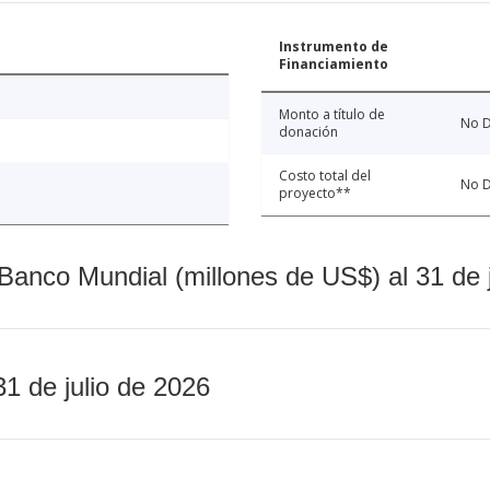
Instrumento de
Financiamiento
Monto a título de
No D
donación
Costo total del
No D
proyecto**
Banco Mundial (millones de US$) al 31 de 
31 de julio de 2026