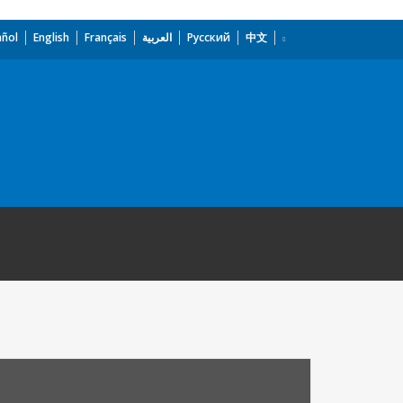
añol
English
Français
العربية
Русский
中文